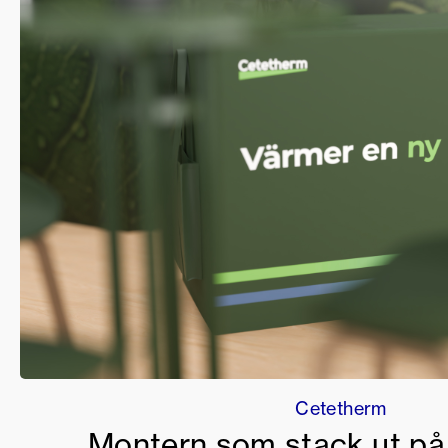
Cetetherm
Montern som stack ut p