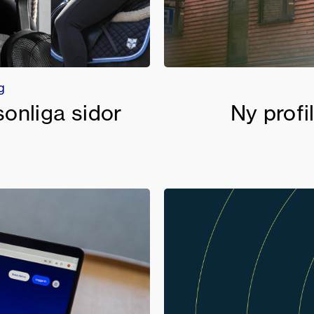
g
onliga sidor
Ny profi