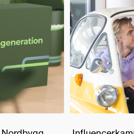
å Nordbygg
Influencerkam