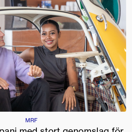
MRF
panj med stort genomslag för