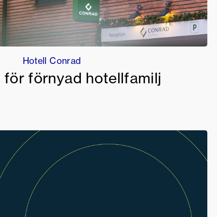
Hotell Conrad
l för förnyad hotellfamilj