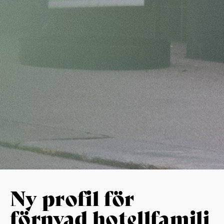
Ny profil för
förnyad hotellfamilj