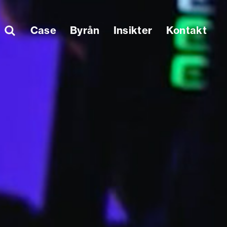
Sök
Case
Byrån
Insikter
Kontakt
på: