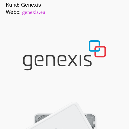
Kund: Genexis
Webb:
genexis.eu