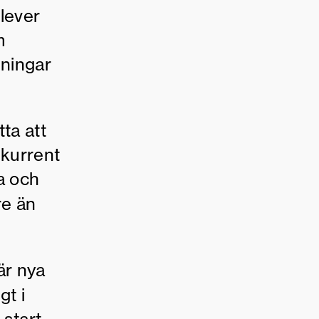
lever
m
sningar
tta att
nkurrent
a och
e än
är nya
gt i