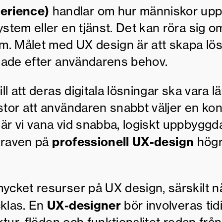
erience)
handlar om hur människor upp
stem eller en tjänst. Det kan röra sig o
em. Målet med UX design är att skapa lö
ssade efter användarens behov.
l att deras digitala lösningar ska vara lä
stor att användaren snabbt väljer en ko
är vi vana vid snabba, logiskt uppbyggd
professionell UX-design
 kraven på
högr
ycket resurser på UX design, särskilt n
UX-designer
cklas. En
bör involveras tidi