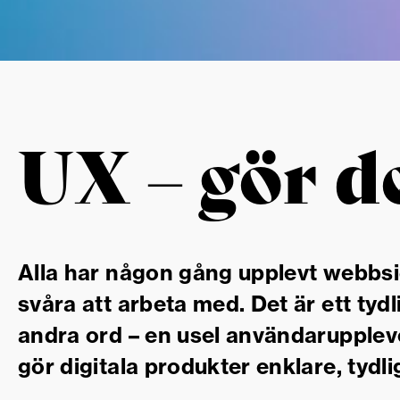
UX – gör d
Alla har någon gång upplevt webbsido
svåra att arbeta med. Det är ett tyd
andra ord – en usel användarupple
gör digitala produkter enklare, tydl