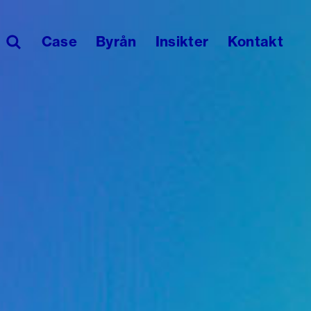
Sök
Case
Byrån
Insikter
Kontakt
på: