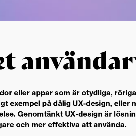
et användar
r eller appar som är otydliga, röriga
ligt exempel på
dålig UX-design
, eller
velse. Genomtänkt
UX-design
är lösni
igare och mer effektiva att använda.