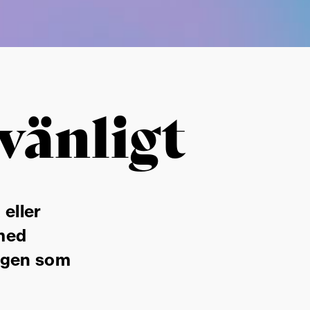
vänligt
 eller
 med
ngen som