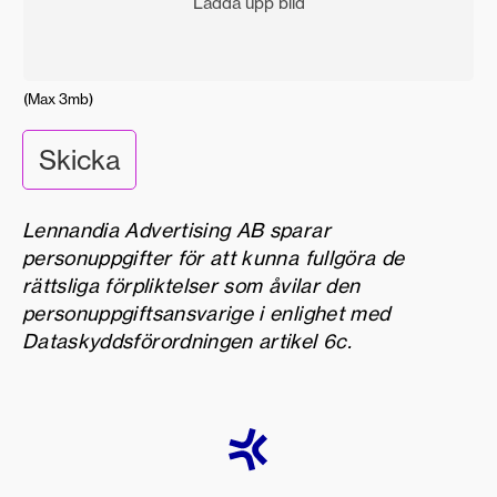
a
v
d
i
g
(Max 3mb)
(
o
Skicka
c
h
d
i
Lennandia Advertising AB sparar
n
personuppgifter för att kunna fullgöra de
f
rättsliga förpliktelser som åvilar den
a
m
personuppgiftsansvarige i enlighet med
i
Dataskyddsförordningen artikel 6c.
l
j
i
f
a
l
l