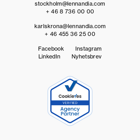
stockholm@lennandia.com
n
i
+ 46 8 736 00 00
ä
r
karlskrona@lennandia.com
f
+ 46 455 36 25 00
l
e
r
Facebook
Instagram
a
LinkedIn
Nyhetsbrev
s
o
m
v
i
l
l
v
a
r
a
m
e